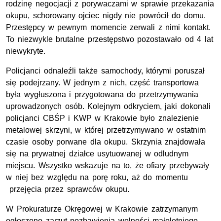
rodzinę negocjacji z porywaczami w sprawie przekazania
okupu, schorowany ojciec nigdy nie powrócił do domu.
Przestępcy w pewnym momencie zerwali z nimi kontakt.
To niezwykle brutalne przestępstwo pozostawało od 4 lat
niewykryte.
Policjanci odnaleźli także samochody, którymi poruszał
się podejrzany. W jednym z nich, część transportowa
była wygłuszona i przygotowana do przetrzymywania
uprowadzonych osób. Kolejnym odkryciem, jaki dokonali
policjanci CBŚP i KWP w Krakowie było znalezienie
metalowej skrzyni, w której przetrzymywano w ostatnim
czasie osoby porwane dla okupu. Skrzynia znajdowała
się na prywatnej działce usytuowanej w odludnym
miejscu. Wszystko wskazuje na to, że ofiary przebywały
w niej bez względu na porę roku, aż do momentu
przejęcia przez sprawców okupu.
W Prokuraturze Okręgowej w Krakowie zatrzymanym
ogłoszono zarzut pozbawienia wolności małoletniego