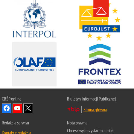
CBŚP
online
Biuletyn Informacji Publicznej
Strona główna
Redakcja serwisu
Nota prawna
Chcesz wykorzystać materiał
Kontakt z redakcją