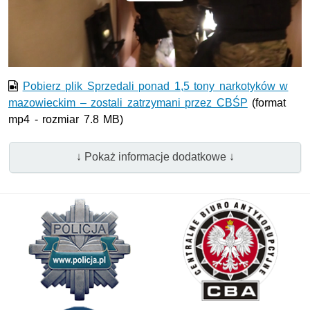
Odtwórz
wideo
Pobierz plik Sprzedali ponad 1,5 tony narkotyków w
mazowieckim – zostali zatrzymani przez CBŚP
(format
mp4 - rozmiar 7.8 MB)
↓ Pokaż informacje dodatkowe ↓