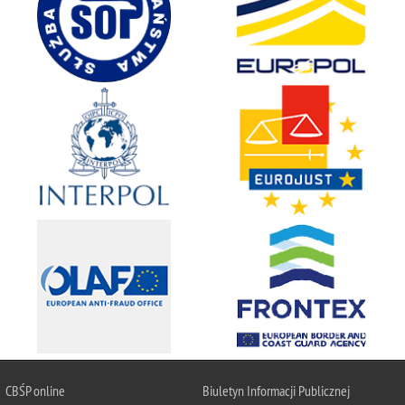
CBŚP
online
Biuletyn Informacji Publicznej