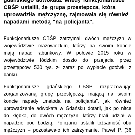
gdańskiego adwokata. Wtedy funkcjonariusze
CBŚP ustalili, że grupa przestępcza, która
uprowadziła mężczyznę, zajmowała się również
napadami metodą "na policjanta".
Funkcjonariusze CBŚP zatrzymali dwóch mężczyzn w
województwie mazowieckim, którzy na swoim koncie
mają napad rabunkowy. W połowie 2015 roku w
województwie łódzkim doszło do przejęcia przez
przestępców 530 tys. zł zaraz po wypłacie gotówki z
banku.
Funkcjonariusze gdańskiego CBŚP rozpracowując
zorganizowaną grupę przestępczą, mającą na swoim
koncie napady „metodą na policjanta”, jak również
uprowadzenie adwokata w Gdańsku dotarli, jak po nitce
do kłębka, do dwóch mężczyzn, którzy brali udział w
napadzie pod Łodzią. Policjanci ustalili tożsamość obu
mężczyzn – pozostawało ich zatrzymanie. Paweł P. (36