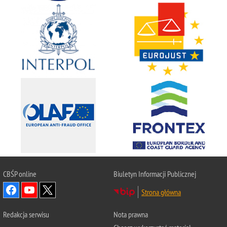
CBŚP
online
Biuletyn Informacji Publicznej
Strona główna
Redakcja serwisu
Nota prawna