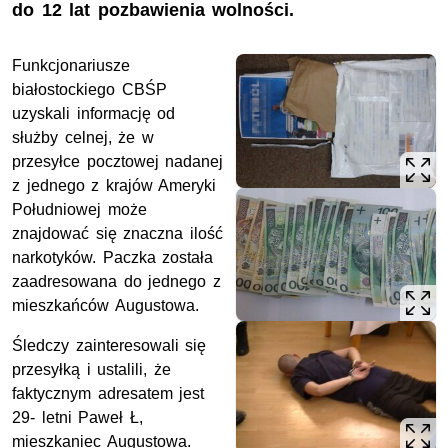
do 12 lat pozbawienia wolności.
Funkcjonariusze
białostockiego CBŚP
uzyskali informację od
służby celnej, że w
przesyłce pocztowej nadanej
z jednego z krajów Ameryki
Południowej może
znajdować się znaczna ilość
narkotyków. Paczka została
zaadresowana do jednego z
mieszkańców Augustowa.
Śledczy zainteresowali się
przesyłką i ustalili, że
faktycznym adresatem jest
29- letni Paweł Ł,
mieszkaniec Augustowa.