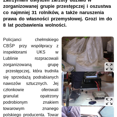
Zatrzymani usłyszeli zarzuty udziału w
zorganizowanej grupie przestępczej i oszustwa
co najmniej 31 rolników, a także naruszenia
prawa do własności przemysłowej. Grozi im do
8 lat pozbawienia wolności.
Policjanci chełmskiego
CBŚP przy współpracy z
inspektorami UKS w
Lublinie rozpracowali
zorganizowaną grupę
przestępczej, która trudniła
się sprzedażą podrabianych
nawozów sztucznych. Jej
członkowie oferowali
granulat opatrzony
podrobionym znakiem
towarowym znanego
polskiego producenta. Towar