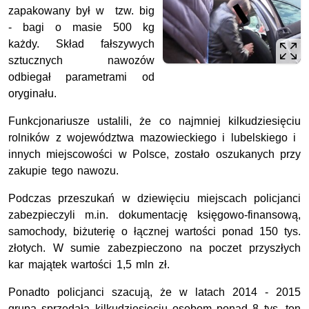
zapakowany był w tzw. big
- bagi o masie 500 kg
każdy. Skład fałszywych
sztucznych nawozów
odbiegał parametrami od
oryginału.
Funkcjonariusze ustalili, że co najmniej kilkudziesięciu
rolników z województwa mazowieckiego i lubelskiego i
innych miejscowości w Polsce, zostało oszukanych przy
zakupie tego nawozu.
Podczas przeszukań w dziewięciu miejscach policjanci
zabezpieczyli m.in. dokumentację księgowo-finansową,
samochody, biżuterię o łącznej wartości ponad 150 tys.
złotych. W sumie zabezpieczono na poczet przyszłych
kar majątek wartości 1,5 mln zł.
Ponadto policjanci szacują, że w latach 2014 - 2015
grupa sprzedała kilkudziesięciu osobom ponad 8 tys. ton