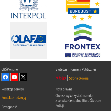
CBŚP
online
Biuletyn Informacji Publicznej
Strona główna
Redakcja serwisu
Nota prawna
Chcesz wykorzystać materiał
Kontakt z redakcją
z serwisu Centralne Biuro Śledcze
Policji.
Dostępność