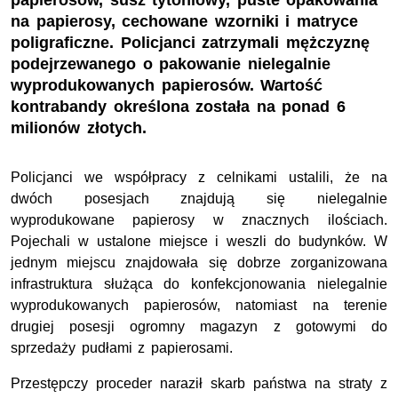
papierosów, susz tytoniowy, puste opakowania
na papierosy, cechowane wzorniki i matryce
poligraficzne. Policjanci zatrzymali mężczyznę
podejrzewanego o pakowanie nielegalnie
wyprodukowanych papierosów. Wartość
kontrabandy określona została na ponad 6
milionów złotych.
Policjanci we współpracy z celnikami ustalili, że na
dwóch posesjach znajdują się nielegalnie
wyprodukowane papierosy w znacznych ilościach.
Pojechali w ustalone miejsce i weszli do budynków. W
jednym miejscu znajdowała się dobrze zorganizowana
infrastruktura służąca do konfekcjonowania nielegalnie
wyprodukowanych papierosów, natomiast na terenie
drugiej posesji ogromny magazyn z gotowymi do
sprzedaży pudłami z papierosami.
Przestępczy proceder naraził skarb państwa na straty z