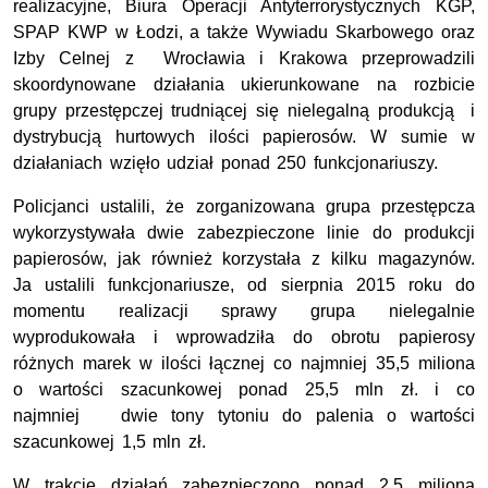
realizacyjne, Biura Operacji Antyterrorystycznych KGP,
SPAP KWP w Łodzi, a także Wywiadu Skarbowego oraz
Izby Celnej z Wrocławia i Krakowa przeprowadzili
skoordynowane działania ukierunkowane na rozbicie
grupy przestępczej trudniącej się nielegalną produkcją i
dystrybucją hurtowych ilości papierosów. W sumie w
działaniach wzięło udział ponad 250 funkcjonariuszy.
Policjanci ustalili, że zorganizowana grupa przestępcza
wykorzystywała dwie zabezpieczone linie do produkcji
papierosów, jak również korzystała z kilku magazynów.
Ja ustalili funkcjonariusze, od sierpnia 2015 roku do
momentu realizacji sprawy grupa nielegalnie
wyprodukowała i wprowadziła do obrotu papierosy
różnych marek w ilości łącznej co najmniej 35,5 miliona
o wartości szacunkowej ponad 25,5 mln zł. i co
najmniej dwie tony tytoniu do palenia o wartości
szacunkowej 1,5 mln zł.
W trakcie działań zabezpieczono ponad 2,5 miliona