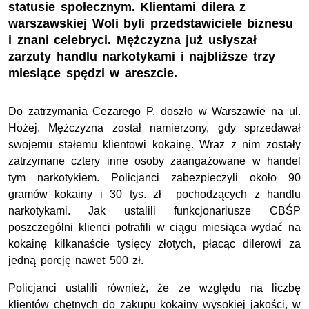
statusie społecznym. Klientami dilera z
warszawskiej Woli byli przedstawiciele biznesu
i znani celebryci. Mężczyzna już usłyszał
zarzuty handlu narkotykami i najbliższe trzy
miesiące spędzi w areszcie.
Do zatrzymania Cezarego P. doszło w Warszawie na ul.
Hożej. Mężczyzna został namierzony, gdy sprzedawał
swojemu stałemu klientowi kokainę. Wraz z nim zostały
zatrzymane cztery inne osoby zaangażowane w handel
tym narkotykiem. Policjanci zabezpieczyli około 90
gramów kokainy i 30 tys. zł pochodzących z handlu
narkotykami. Jak ustalili funkcjonariusze CBŚP
poszczególni klienci potrafili w ciągu miesiąca wydać na
kokainę kilkanaście tysięcy złotych, płacąc dilerowi za
jedną porcję nawet 500 zł.
Policjanci ustalili również, że ze względu na liczbę
klientów chętnych do zakupu kokainy wysokiej jakości, w