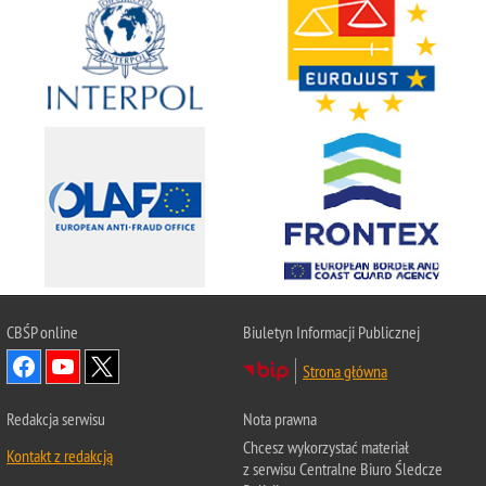
CBŚP
online
Biuletyn Informacji Publicznej
Strona główna
Redakcja serwisu
Nota prawna
Chcesz wykorzystać materiał
Kontakt z redakcją
z serwisu Centralne Biuro Śledcze