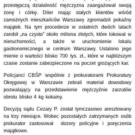
przestępczą działalność mężczyzna zaangażował swoją
żonę i córkę. Diler mając stałych klientów wśród
zamożnych mieszkańców Warszawy zgromadził pokaźny
majątek. Na tym procederze w ostatnich dwóch latach
zarobił „na czysto” około miliona złotych, które lokował w
nieruchomości, a także w uruchomienie lokalu
gastronomicznego w centrum Warszawy. Ustalono jego
mienie o wartości blisko 700 tys. zł., które w najbliższym
czasie zostanie zabezpieczone na poczet grożących kar.
Policjanci CBŚP wspólnie z prokuratorami Prokuratury
Okręgowej w Warszawie zebrali materiał dowodowy
pozwalający na przedstawienie mężczyźnie zarzutów
obrotu blisko 4 kg kokainy.
Decyzją sądu Cezary P. został tymczasowo aresztowany
na trzy miesiące. Wobec pozostałych zatrzymanych osób
prokurator zastosował dozory policyjne i poręczenia
majątkowe.