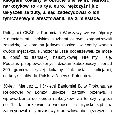
kilogram kokainy w obrocie dilerskim. Wartość
narkotyków to 40 tys. euro. Mężczyźni już
usłyszeli zarzuty, a sąd zadecydował o ich
tymczasowym aresztowaniu na 3 miesiące.
Policjanci CBŚP z Radomia i Warszawy we współpracy
z niemieckimi i polskimi służbami celnymi zorganizowali
zasadzkę, w którą na jednym z osiedli w Łomży wpadło
dwóch mężczyzn. Funkcjonariusze podejrzewali, że może
tu dojść do transakcji narkotykowej. Nie mylili się.
Podczas przeprowadzonych działań zabezpieczyli ponad
300 gramów czystej kokainy. Jak ustalili policjanci,
narkotyki trafiły do Polski z Ameryki Południowej.
30-letni Mariusz L. i 34-letni Bartłomiej B. w Prokuraturze
Rejonowej w Łomży usłyszeli zarzuty przemytu i
wprowadzania do obrotu narkotyków. Za te czyny grozi
do 15 lat pozbawienia wolności. Łomżyński sąd już
zadecydował o tymczasowym aresztowaniu mężczyzn na