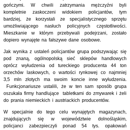
gończymi. W chwili zatrzymania mężczyźni byli
kompletnie zaskoczeni widokiem policjantów, tym
bardziej, że korzystali ze specjalistycznego sprzętu
umożliwiającego nasłuch policyjnych częstotliwości.
Mieszkanie w którym przebywali podejrzani, zostało
dopiero wynajęte na fałszywe dane osobowe.
Jak wynika z ustaleń policjantów grupa podszywając się
pod znaną, ogólnopolską sieć sklepów handlowych
oprócz wyłudzenia od tureckiego producenta 44 ton
orzechów laskowych, o wartości rynkowej co najmniej
3,5 mln złotych ma swoim koncie inne wyłudzenia.
Funkcjonariusze ustalili, że w ten sam sposób grupa
oszukała firmy handlujące tabletkami do zmywarek i żeli
do prania niemieckich i austriackich producentów.
W specjalnie do tego celu wynajętych magazynach,
znajdujących się w województwie dolnośląskim,
policjanci zabezpieczyli ponad 54 tys. opakowań