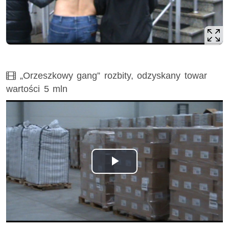
Film
„Orzeszkowy gang” rozbity, odzyskany towar
wartości 5 mln
Odtwórz
wideo