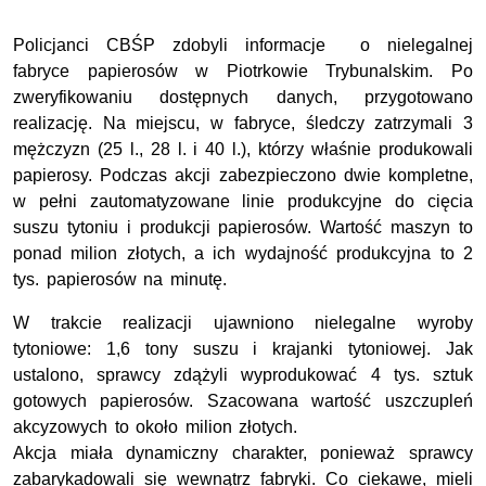
Policjanci CBŚP zdobyli informacje
o nielegalnej
fabryce papierosów w Piotrkowie Trybunalskim. Po
zweryfikowaniu dostępnych danych, przygotowano
realizację. Na miejscu, w fabryce, śledczy zatrzymali
3
mężczyzn (25 l., 28 l. i 40 l.), którzy właśnie produkowali
papierosy.
Podczas akcji zabezpieczono dwie kompletne,
w pełni zautomatyzowane linie produkcyjne do cięcia
suszu tytoniu i produkcji papierosów. Wartość maszyn to
ponad milion złotych, a ich wydajność produkcyjna to 2
tys. papierosów na minutę.
W trakcie realizacji ujawniono nielegalne wyroby
tytoniowe: 1,6 tony suszu i krajanki tytoniowej. Jak
ustalono, sprawcy zdążyli wyprodukować 4 tys. sztuk
gotowych papierosów. Szacowana wartość uszczupleń
akcyzowych to około milion złotych.
Akcja miała dynamiczny charakter, ponieważ sprawcy
zabarykadowali się wewnątrz fabryki. Co ciekawe, mieli