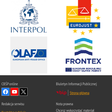
CBŚP
online
Biuletyn Informacji Publicznej
Strona główna
Redakcja serwisu
Nota prawna
Chcesz wykorzystać materiał