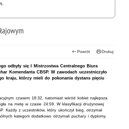
m.
ełajowym
Powrót
Drukuj
ego odbyły się I Mistrzostwa Centralnego Biura
uchar Komendanta CBSP. W zawodach uczestniczyło
 kraju, którzy mieli do pokonania dystans pięciu
acyjnym czasem 18:32, natomiast wśród kobiet najlepsza
gła na metę w czasie 24:59. W klasyfikacji drużynowej
. Każdy z uczestników, który ukończył bieg, otrzymał
lnych kategorii dodatkowo otrzymali puchary i dyplomy.