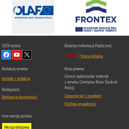
CBŚP
online
Biuletyn Informacji Publicznej
Strona główna
Redakcja serwisu
Nota prawna
Chcesz wykorzystać materiał
Kontakt z redakcją
z serwisu Centralne Biuro Śledcze
Policji.
Dostępność
Zapoznaj się z zasadami
Deklaracja dostępności
Polityka prywatności
Inne wersje portalu
Wersja tekstowa