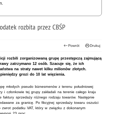
m.
odatek rozbita przez CBŚP
Powrót
Drukuj
icji rozbili zorganizowaną grupę przestępczą zajmującą
rawy zatrzymano 12 osób. Szacuje się, że ich
aństwa na straty nawet kilku milionów złotych.
ieniędzy grozi do 10 lat więzienia.
grupę młodych pseudo biznesmenów z terenu południowej
y i członkowie tej grupy zakładali na terenie całego kraju
yjne faktury sprzedaży różnego rodzaju towarów. Następnie
edawane za granicę. Po fikcyjnej sprzedaży towaru oszuści
 zwrot podatku VAT, który w związku z dokonanym
 wynosi 23 proc.