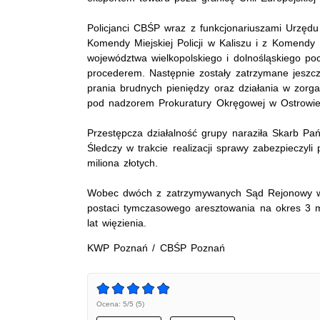
Policjanci CBŚP wraz z funkcjonariuszami Urzęd
Komendy Miejskiej Policji w Kaliszu i z Komendy 
województwa wielkopolskiego i dolnośląskiego p
procederem. Następnie zostały zatrzymane jeszc
prania brudnych pieniędzy oraz działania w zorg
pod nadzorem Prokuratury Okręgowej w Ostrowie
Przestępcza działalność grupy naraziła Skarb Pa
Śledczy w trakcie realizacji sprawy zabezpieczyl
miliona złotych.
Wobec dwóch z zatrzymywanych Sąd Rejonowy w 
postaci tymczasowego aresztowania na okres 3 m
lat więzienia.
KWP Poznań / CBŚP Poznań
Ocena: 5/5 (5)