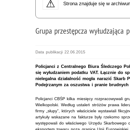
Strona znajduje się w archiwu
Grupa przestępcza wyłudzająca p
Data publikacji 22.06.2015
Policjanci z Centralnego Biura Śledczego Pol
się wyłudzaniem podatku VAT. Łącznie do sp
nielegalna działalność mogła narazić Skarb P
Podejrzanym za oszustwa i pranie brudnych p
Policjanci CBŚP kilka miesięcy rozpracowywali 
Wielkopolski. Według ustaleń stróżów prawa liderz
firmy „słupy”, których właściciele wystawiali fikc
artykuły wskazane na fakturze były rzekomo sprz
występowali do właściwego Urzędu Skarbowego o
eksportem towaru poza granicę Unii Europejskiej