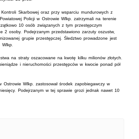
u Kontroli Skarbowej oraz przy wsparciu mundurowych z
Powiatowej Policji w Ostrowie Wlkp. zatrzymali na terenie
oczątkowo 10 osób związanych z tym przestępczym
ze 2 osoby. Podejrzanym przedstawiono zarzuty oszustw,
anizowanej grupie przestępczej. Śledztwo prowadzone jest
 Wlkp.
ństwa na straty oszacowane na kwotę kilku milionów złotych.
i pieniądze i nieruchomości przestępców w kwocie ponad pół
Ostrowie Wlkp. zastosował środek zapobiegawczy w
iesięcy. Podejrzanym w tej sprawie grozi jednak nawet 10