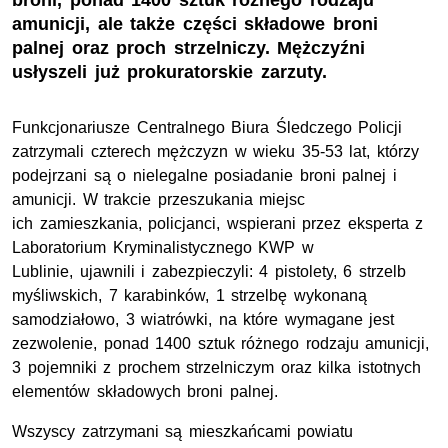
broni, ponad 1400 sztuk różnego rodzaju
amunicji, ale także części składowe broni
palnej oraz proch strzelniczy. Mężczyźni
usłyszeli już prokuratorskie zarzuty.
Funkcjonariusze Centralnego Biura Śledczego Policji
zatrzymali czterech mężczyzn w wieku 35-53 lat, którzy
podejrzani są o nielegalne posiadanie broni palnej i
amunicji. W trakcie przeszukania miejsc
ich zamieszkania, policjanci, wspierani przez eksperta z
Laboratorium Kryminalistycznego KWP w
Lublinie, ujawnili i zabezpieczyli: 4 pistolety, 6 strzelb
myśliwskich, 7 karabinków, 1 strzelbę wykonaną
samodziałowo, 3 wiatrówki, na które wymagane jest
zezwolenie, ponad 1400 sztuk różnego rodzaju amunicji,
3 pojemniki z prochem strzelniczym oraz kilka istotnych
elementów składowych broni palnej.
Wszyscy zatrzymani są mieszkańcami powiatu