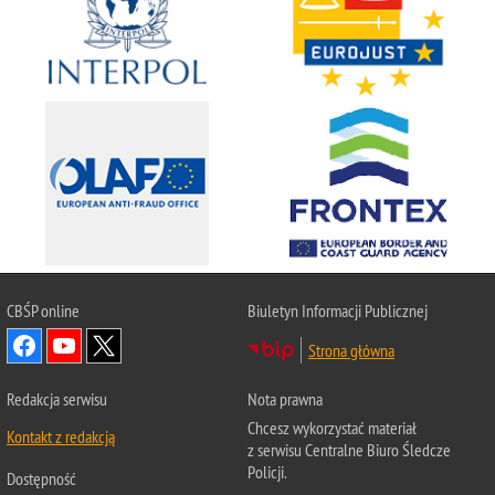
CBŚP
online
Biuletyn Informacji Publicznej
Strona główna
Redakcja serwisu
Nota prawna
Chcesz wykorzystać materiał
Kontakt z redakcją
z serwisu Centralne Biuro Śledcze
Policji.
Dostępność