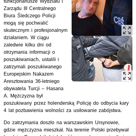
funkcjonariusze Wydziału I
Zarządu III Centralnego
Biura Śledczego Policji
mogą się pochwalić
skutecznym i profesjonalnym
działaniem. W ciągu
zaledwie kilku dni od
otrzymania informacji o
poszukiwaniach, ustalili i
zatrzymali
poszukiwanego
Europejskim Nakazem
Aresztowania 36-letniego
obywatela Turcji – Hasana
A. Mężczyzna był
poszukiwany przez holenderską Policję do odbycia kary
4 lat pozbawienia wolności za usiłowanie zabójstwa
.
Do zatrzymania doszło na warszawskim Ursynowie,
gdzie mężczyzna mieszkał. Na terenie Polski przebywał