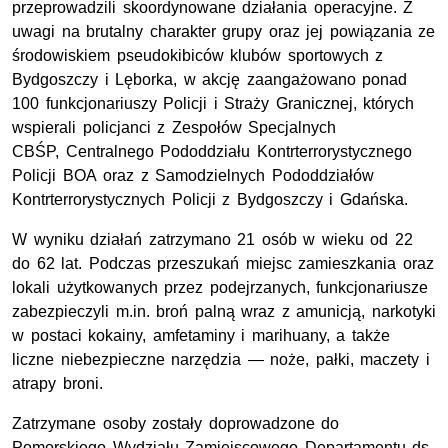
przeprowadzili skoordynowane działania operacyjne. Z
uwagi na brutalny charakter grupy oraz jej powiązania ze
środowiskiem pseudokibiców klubów sportowych z
Bydgoszczy i Lęborka, w akcję zaangażowano ponad
100 funkcjonariuszy Policji i Straży Granicznej, których
wspierali policjanci z Zespołów Specjalnych
CBŚP, Centralnego Pododdziału Kontrterrorystycznego
Policji BOA oraz z Samodzielnych Pododdziałów
Kontrterrorystycznych Policji z Bydgoszczy i Gdańska.
W wyniku działań zatrzymano 21 osób w wieku od 22
do 62 lat. Podczas przeszukań miejsc zamieszkania oraz
lokali użytkowanych przez podejrzanych, funkcjonariusze
zabezpieczyli m.in. broń palną wraz z amunicją, narkotyki
w postaci kokainy, amfetaminy i marihuany, a także
liczne niebezpieczne narzędzia — noże, pałki, maczety i
atrapy broni.
Zatrzymane osoby zostały doprowadzone do
Pomorskiego Wydziału Zamiejscowego Departamentu ds.