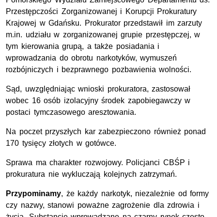
Przestępczości Zorganizowanej i Korupcji Prokuratury
Krajowej w Gdańsku. Prokurator przedstawił im zarzuty
m.in. udziału w zorganizowanej grupie przestępczej, w
tym kierowania grupą, a także posiadania i
wprowadzania do obrotu narkotyków, wymuszeń
rozbójniczych i bezprawnego pozbawienia wolności.
Sąd, uwzględniając wnioski prokuratora, zastosował
wobec 16 osób izolacyjny środek zapobiegawczy w
postaci tymczasowego aresztowania.
Na poczet przyszłych kar zabezpieczono również ponad
170 tysięcy złotych w gotówce.
Sprawa ma charakter rozwojowy. Policjanci CBŚP i
prokuratura nie wykluczają kolejnych zatrzymań.
Przypominamy
, że każdy narkotyk, niezależnie od formy
czy nazwy, stanowi poważne zagrożenie dla zdrowia i
życia. Substancje wprowadzane na czarny rynek często