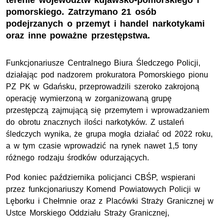
terenie województw kujawsko-pomorskiego i
pomorskiego. Zatrzymano 21 osób
podejrzanych o przemyt i handel narkotykami
oraz inne poważne przestępstwa.
Funkcjonariusze Centralnego Biura Śledczego Policji,
działając pod nadzorem prokuratora Pomorskiego pionu
PZ PK w Gdańsku, przeprowadzili szeroko zakrojoną
operację wymierzoną w zorganizowaną grupę
przestępczą zajmującą się przemytem i wprowadzaniem
do obrotu znacznych ilości narkotyków. Z ustaleń
śledczych wynika, że grupa mogła działać od 2022 roku,
a w tym czasie wprowadzić na rynek nawet 1,5 tony
różnego rodzaju środków odurzających.
Pod koniec października policjanci CBŚP, wspierani
przez funkcjonariuszy Komend Powiatowych Policji w
Lęborku i Chełmnie oraz z Placówki Straży Granicznej w
Ustce Morskiego Oddziału Straży Granicznej,