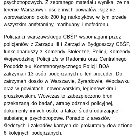
psychotropowych. Z zebranego materiału wynika, że na
terenie Warszawy i ościennych powiatów, łącznie
wprowadzono około 200 kg narkotyków, w tym przede
wszystkim amfetaminy, marihuany i mefedronu.
Policjanci warszawskiego CBŚP wspomagani przez
policjantów z Zarządu III i Zarząd w Bydgoszczy CBŚP,
funkcjonariuszy z Komendy Stołecznej Policji, Komendy
Wojewódzkiej Policji z/s w Radomiu oraz Centralnego
Pododdziału Kontrterrorystycznego Policji BOA,
zatrzymali 13 osób podejrzanych o ten proceder. Do
zatrzymań doszło w Warszawie, Żyrardowie, Włocławku
oraz w powiatach: nowodworskim, legionowskim i
pruszkowskim. Wówczas to zabezpieczono broń
przekazaną do badań, atrapę odznaki policyjnej,
dokumenty innych osób, a także środki odurzające i
substancje psychotropowe. Ponadto z aresztów
śledczych i zakładów karnych do prokuratury dowieziono
6 kolejnych podejrzanych.