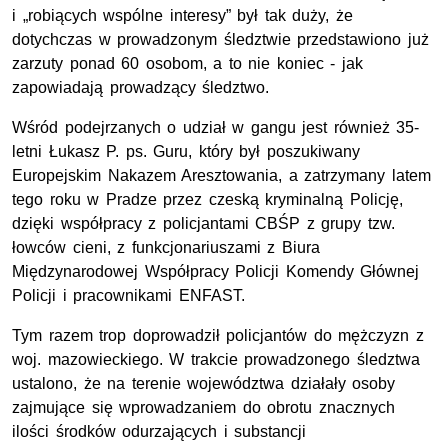
i „robiących wspólne interesy” był tak duży, że
dotychczas w prowadzonym śledztwie przedstawiono już
zarzuty ponad 60 osobom, a to nie koniec - jak
zapowiadają prowadzący śledztwo.
Wśród podejrzanych o udział w gangu jest również 35-
letni Łukasz P. ps. Guru, który był poszukiwany
Europejskim Nakazem Aresztowania, a zatrzymany latem
tego roku w Pradze przez czeską kryminalną Policję,
dzięki współpracy z policjantami CBŚP z grupy tzw.
łowców cieni, z funkcjonariuszami z Biura
Międzynarodowej Współpracy Policji Komendy Głównej
Policji i pracownikami ENFAST.
Tym razem trop doprowadził policjantów do mężczyzn z
woj. mazowieckiego. W trakcie prowadzonego śledztwa
ustalono, że na terenie województwa działały osoby
zajmujące się wprowadzaniem do obrotu znacznych
ilości środków odurzających i substancji