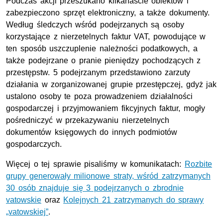
Podczas akcji przeszukano kilkanaście obiektów i
zabezpieczono sprzęt elektroniczny, a także dokumenty.
Według śledczych wśród podejrzanych są osoby
korzystające z nierzetelnych faktur VAT, powodujące w
ten sposób uszczuplenie należności podatkowych, a
także podejrzane o pranie pieniędzy pochodzących z
przestępstw. 5 podejrzanym przedstawiono zarzuty
działania w zorganizowanej grupie przestępczej, gdyż jak
ustalono osoby te poza prowadzeniem działalności
gospodarczej i przyjmowaniem fikcyjnych faktur, mogły
pośredniczyć w przekazywaniu nierzetelnych
dokumentów księgowych do innych podmiotów
gospodarczych.
Więcej o tej sprawie pisaliśmy w komunikatach:
Rozbite
grupy generowały milionowe straty, wśród zatrzymanych
30 osób znajduje się 3 podejrzanych o zbrodnie
vatowskie
oraz
Kolejnych 21 zatrzymanych do sprawy
„vatowskiej”
.