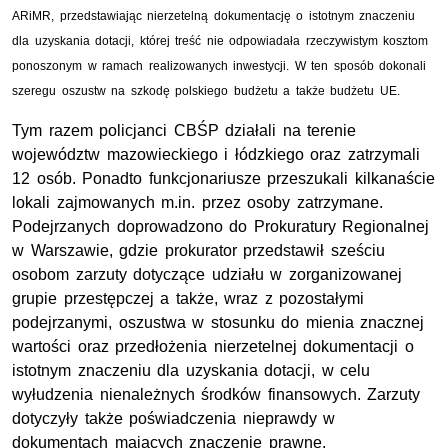
ARiMR, przedstawiając nierzetelną dokumentację o istotnym znaczeniu
dla uzyskania dotacji, której treść nie odpowiadała rzeczywistym kosztom
ponoszonym w ramach realizowanych inwestycji. W ten sposób dokonali
szeregu oszustw na szkodę polskiego budżetu a także budżetu UE.
Tym razem policjanci CBŚP działali na terenie
województw mazowieckiego i łódzkiego oraz zatrzymali
12 osób. Ponadto funkcjonariusze
przeszukali kilkanaście
lokali zajmowanych m.in. przez osoby zatrzymane.
Podejrzanych doprowadzono do
Prokuratury Regionalnej
w Warszawie, gdzie prokurator
przedstawił
sześciu
osobom zarzuty dotyczące udziału w zorganizowanej
grupie przestępczej a także, wraz z pozostałymi
podejrzanymi, oszustwa w stosunku do mienia znacznej
wartości oraz przedłożenia nierzetelnej dokumentacji o
istotnym znaczeniu dla uzyskania dotacji, w celu
wyłudzenia nienależnych środków finansowych. Zarzuty
dotyczyły także poświadczenia nieprawdy w
dokumentach mających znaczenie prawne.