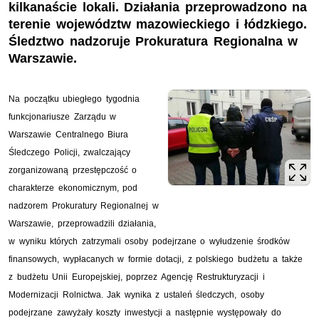
kilkanaście lokali. Działania przeprowadzono na
terenie województw mazowieckiego i łódzkiego.
Śledztwo nadzoruje Prokuratura Regionalna w
Warszawie.
Na początku ubiegłego tygodnia
funkcjonariusze Zarządu w
Warszawie Centralnego Biura
Śledczego Policji, zwalczający
zorganizowaną przestępczość o
charakterze ekonomicznym, pod
nadzorem Prokuratury Regionalnej w
Warszawie, przeprowadzili działania,
w wyniku których zatrzymali osoby podejrzane o wyłudzenie środków
finansowych, wypłacanych w formie dotacji, z polskiego budżetu a także
z budżetu Unii Europejskiej, poprzez Agencję Restrukturyzacji i
Modernizacji Rolnictwa. Jak wynika z ustaleń śledczych, osoby
podejrzane zawyżały koszty inwestycji a następnie występowały do