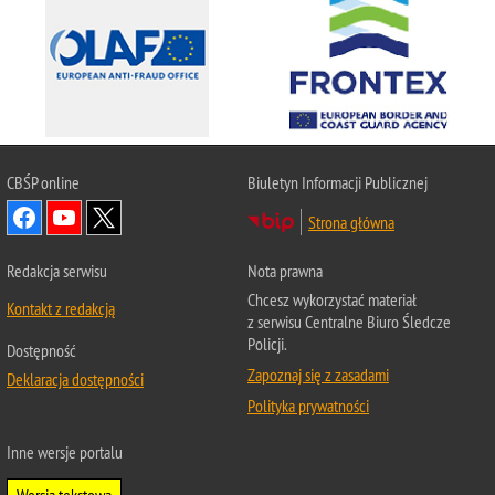
CBŚP
online
Biuletyn Informacji Publicznej
Strona główna
Redakcja serwisu
Nota prawna
Chcesz wykorzystać materiał
Kontakt z redakcją
z serwisu Centralne Biuro Śledcze
Policji.
Dostępność
Zapoznaj się z zasadami
Deklaracja dostępności
Polityka prywatności
Inne wersje portalu
Wersja tekstowa