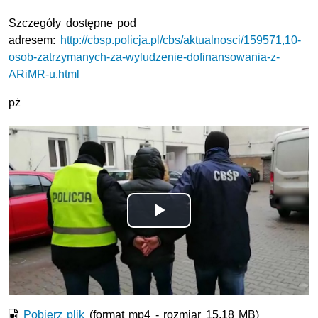
S
zczegóły dostępne pod
adresem:
http://cbsp.policja.pl/cbs/aktualnosci/159571,10-
osob-zatrzymanych-za-wyludzenie-dofinansowania-z-
ARiMR-u.html
pż
Odtwórz
wideo
Pobierz plik
(format mp4 - rozmiar 15.18 MB)