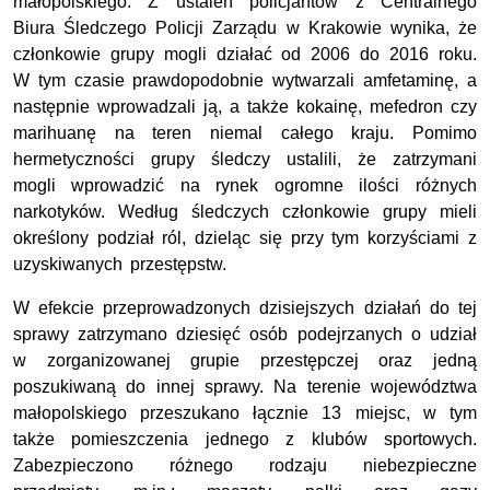
małopolskiego. Z ustaleń policjantów z Centralnego
Biura Śledczego Policji Zarządu w Krakowie wynika, że
członkowie grupy mogli działać od 2006 do 2016 roku.
W tym czasie prawdopodobnie wytwarzali amfetaminę, a
następnie wprowadzali ją, a także kokainę, mefedron czy
marihuanę na teren niemal całego kraju. Pomimo
hermetyczności grupy śledczy ustalili, że zatrzymani
mogli wprowadzić na rynek ogromne ilości różnych
narkotyków. Według śledczych członkowie grupy mieli
określony podział ról, dzieląc się przy tym korzyściami z
uzyskiwanych przestępstw.
W efekcie przeprowadzonych dzisiejszych działań do tej
sprawy zatrzymano dziesięć osób podejrzanych o udział
w zorganizowanej grupie przestępczej oraz jedną
poszukiwaną do innej sprawy. Na terenie województwa
małopolskiego przeszukano łącznie 13 miejsc, w tym
także pomieszczenia jednego z klubów sportowych.
Zabezpieczono różnego rodzaju niebezpieczne