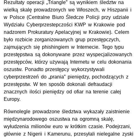
Rezultaty operacji „Triangle” są wynikiem śledztw na
wielką skalę prowadzonych we Włoszech, w Hiszpanii i
w Polsce (Centralne Biuro Śledcze Policji przy udziale
Wydziału Cyberprzestepczości KWP w Krakowie pod
nadzorem Prokuratury Apelacyjnej w Krakowie). Celem
było rozbicie zorganizowanych grup przestępczych,
zajmujących się phishingiem w Internecie. Tego typu
przestępstwa są dokonywane przez wyspecjalizowanych
przestępców, którzy używają Internetu w celu dokonania
oszustw. Ponadto przestępcy wykorzystywali
cyberprzestrzeń do „prania” pieniędzy, pochodzących z
przestępstw. W ten sposób dokonali defraudacji
znacznych ilości pieniędzy od ofiar na terenie całej
Europy.
Równolegle prowadzone śledztwa wykazały zaistnienie
międzynarodowego oszustwa na ogromną skalę,
wyłudzenia milionów euro w krótkim czasie. Podejrzani,
głównie z Nigerii i Kamerunu, przesyłali nielegalne zyski