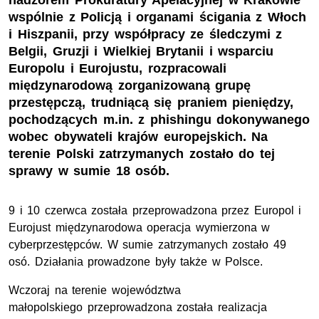
nadzorem Prokuratury Apelacyjnej w Krakowie
wspólnie z Policją i organami ścigania z Włoch
i Hiszpanii, przy współpracy ze śledczymi z
Belgii, Gruzji i Wielkiej Brytanii i wsparciu
Europolu i Eurojustu, rozpracowali
międzynarodową zorganizowaną grupę
przestępczą, trudniącą się praniem pieniędzy,
pochodzących m.in. z phishingu dokonywanego
wobec obywateli krajów europejskich. Na
terenie Polski zatrzymanych zostało do tej
sprawy w sumie 18 osób.
9 i 10 czerwca została przeprowadzona przez Europol i
Eurojust międzynarodowa operacja wymierzona w
cyberprzestępców. W sumie zatrzymanych zostało 49
osó. Działania prowadzone były także w Polsce.
Wczoraj na terenie województwa
małopolskiego przeprowadzona została realizacja