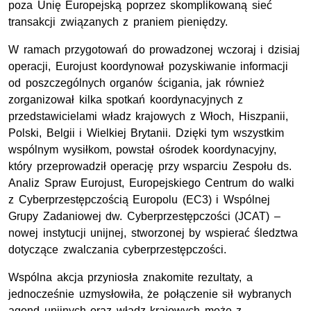
poza Unię Europejską poprzez skomplikowaną sieć
transakcji związanych z praniem pieniędzy.
W ramach przygotowań do prowadzonej wczoraj i dzisiaj
operacji, Eurojust koordynował pozyskiwanie informacji
od poszczególnych organów ścigania, jak również
zorganizował kilka spotkań koordynacyjnych z
przedstawicielami władz krajowych z Włoch, Hiszpanii,
Polski, Belgii i Wielkiej Brytanii. Dzięki tym wszystkim
wspólnym wysiłkom, powstał ośrodek koordynacyjny,
który przeprowadził operację przy wsparciu Zespołu ds.
Analiz Spraw Eurojust, Europejskiego Centrum do walki
z Cyberprzestępczością Europolu (EC3) i Wspólnej
Grupy Zadaniowej dw. Cyberprzestępczości (JCAT) –
nowej instytucji unijnej, stworzonej by wspierać śledztwa
dotyczące zwalczania cyberprzestępczości.
Wspólna akcja przyniosła znakomite rezultaty, a
jednocześnie uzmysłowiła, że połączenie sił wybranych
agend unijnych oraz władz krajowych może z