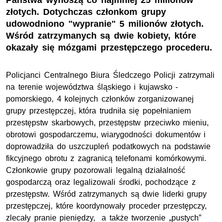
Państwa wynoszą co najmniej 25 milionów
złotych. Dotychczas członkom grupy
udowodniono "wypranie" 5 milionów złotych.
Wśród zatrzymanych są dwie kobiety, które
okazały się mózgami przestępczego procederu.
Policjanci Centralnego Biura Śledczego Policji zatrzymali
na terenie województwa śląskiego i kujawsko -
pomorskiego, 4 kolejnych członków zorganizowanej
grupy przestępczej, która trudniła się popełnianiem
przestępstw skarbowych, przestępstw przeciwko mieniu,
obrotowi gospodarczemu, wiarygodności dokumentów i
doprowadziła do uszczupleń podatkowych na podstawie
fikcyjnego obrotu z zagranicą telefonami komórkowymi.
Członkowie grupy pozorowali legalną działalność
gospodarczą oraz legalizowali środki, pochodzące z
przestępstw. Wśród zatrzymanych są dwie liderki grupy
przestępczej, które koordynowały proceder przestępczy,
zlecały pranie pieniędzy, a także tworzenie „pustych”