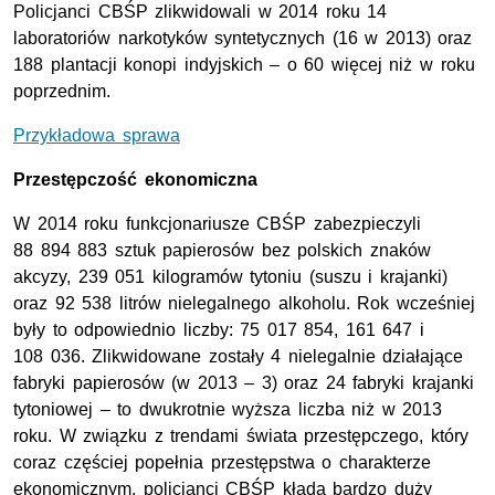
Policjanci CBŚP zlikwidowali w 2014 roku 14
laboratoriów narkotyków syntetycznych (16 w 2013) oraz
188 plantacji konopi indyjskich – o 60 więcej niż w roku
poprzednim.
Przykładowa sprawa
Przestępczość ekonomiczna
W 2014 roku funkcjonariusze CBŚP zabezpieczyli
88 894 883 sztuk papierosów bez polskich znaków
akcyzy, 239 051 kilogramów tytoniu (suszu i krajanki)
oraz 92 538 litrów nielegalnego alkoholu. Rok wcześniej
były to odpowiednio liczby: 75 017 854, 161 647 i
108 036. Zlikwidowane zostały 4 nielegalnie działające
fabryki papierosów (w 2013 – 3) oraz 24 fabryki krajanki
tytoniowej – to dwukrotnie wyższa liczba niż w 2013
roku. W związku z trendami świata przestępczego, który
coraz częściej popełnia przestępstwa o charakterze
ekonomicznym, policjanci CBŚP kładą bardzo duży