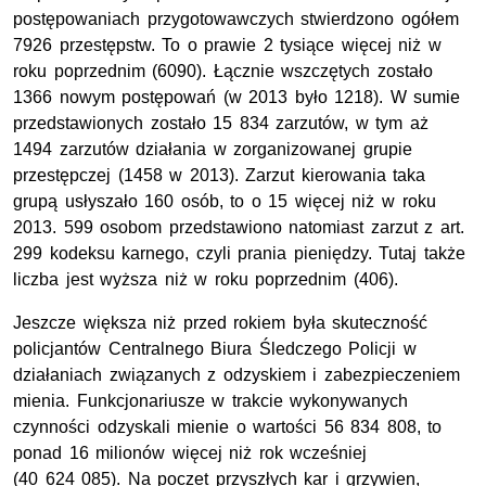
postępowaniach przygotowawczych stwierdzono ogółem
7926 przestępstw. To o prawie 2 tysiące więcej niż w
roku poprzednim (6090). Łącznie wszczętych zostało
1366 nowym postępowań (w 2013 było 1218). W sumie
przedstawionych zostało 15 834 zarzutów, w tym aż
1494 zarzutów działania w zorganizowanej grupie
przestępczej (1458 w 2013). Zarzut kierowania taka
grupą usłyszało 160 osób, to o 15 więcej niż w roku
2013. 599 osobom przedstawiono natomiast zarzut z art.
299 kodeksu karnego, czyli prania pieniędzy. Tutaj także
liczba jest wyższa niż w roku poprzednim (406).
Jeszcze większa niż przed rokiem była skuteczność
policjantów Centralnego Biura Śledczego Policji w
działaniach związanych z odzyskiem i zabezpieczeniem
mienia. Funkcjonariusze w trakcie wykonywanych
czynności odzyskali mienie o wartości 56 834 808, to
ponad 16 milionów więcej niż rok wcześniej
(40 624 085). Na poczet przyszłych kar i grzywien,