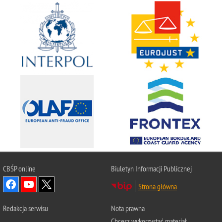
CBŚP
online
Biuletyn Informacji Publicznej
Strona główna
Redakcja serwisu
Nota prawna
Chcesz wykorzystać materiał