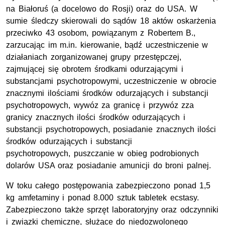
na Białoruś (a docelowo do Rosji) oraz do USA. W
sumie śledczy skierowali do sądów 18 aktów oskarżenia
przeciwko 43 osobom, powiązanym z Robertem B.,
zarzucając im m.in.
kierowanie, bądź uczestniczenie w
działaniach zorganizowanej grupy przestępczej,
zajmującej się obrotem środkami odurzającymi i
substancjami psychotropowymi,
uczestniczenie w obrocie
znacznymi ilościami środków odurzających i substancji
psychotropowych,
wywóz za granicę i przywóz zza
granicy znacznych ilości środków odurzających i
substancji psychotropowych,
posiadanie znacznych ilości
środków odurzających i substancji
psychotropowych,
puszczanie w obieg podrobionych
dolarów USA oraz
posiadanie amunicji do broni palnej.
W toku całego postępowania zabezpieczono ponad 1,5
kg amfetaminy i ponad 8.000 sztuk tabletek ecstasy.
Zabezpieczono także sprzęt laboratoryjny oraz odczynniki
i związki chemiczne, służące do niedozwolonego