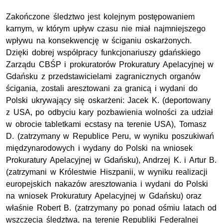
Zakończone śledztwo jest kolejnym postępowaniem
karnym, w którym upływ czasu nie miał najmniejszego
wpływu na konsekwencję w ściganiu oskarżonych.
Dzięki dobrej współpracy funkcjonariuszy gdańskiego
Zarządu CBŚP i prokuratorów Prokuratury Apelacyjnej w
Gdańsku z przedstawicielami zagranicznych organów
ścigania, zostali aresztowani za granicą i wydani do
Polski ukrywający się oskarżeni: Jacek K. (deportowany
z USA, po odbyciu kary pozbawienia wolności za udział
w obrocie tabletkami ecstasy na terenie USA), Tomasz
D. (zatrzymany w Republice Peru, w wyniku poszukiwań
międzynarodowych i wydany do Polski na wniosek
Prokuratury Apelacyjnej w Gdańsku), Andrzej K. i Artur B.
(zatrzymani w Królestwie Hiszpanii, w wyniku realizacji
europejskich nakazów aresztowania i wydani do Polski
na wniosek Prokuratury Apelacyjnej w Gdańsku) oraz
właśnie Robert B. (zatrzymany po ponad ośmiu latach od
wszczęcia śledztwa, na terenie Republiki Federalnej